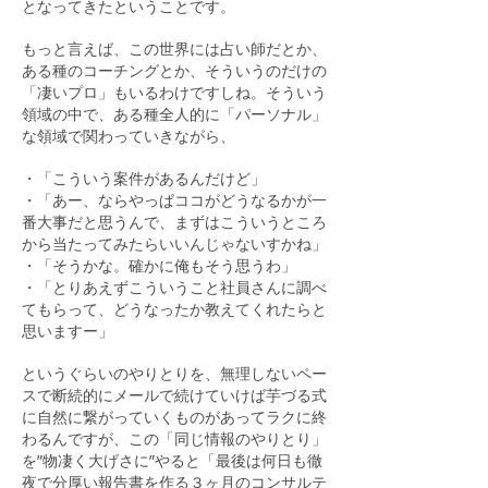
となってきたということです。
もっと言えば、この世界には占い師だとか、
ある種のコーチングとか、そういうのだけの
「凄いプロ」もいるわけですしね。そういう
領域の中で、ある種全人的に「パーソナル」
な領域で関わっていきながら、
・「こういう案件があるんだけど」
・「あー、ならやっぱココがどうなるかが一
番大事だと思うんで、まずはこういうところ
から当たってみたらいいんじゃないすかね」
・「そうかな。確かに俺もそう思うわ」
・「とりあえずこういうこと社員さんに調べ
てもらって、どうなったか教えてくれたらと
思いますー」
というぐらいのやりとりを、無理しないペー
スで断続的にメールで続けていけば芋づる式
に自然に繋がっていくものがあってラクに終
わるんですが、この「同じ情報のやりとり」
を”物凄く大げさに”やると「最後は何日も徹
夜で分厚い報告書を作る３ヶ月のコンサルテ