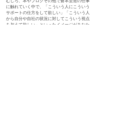
むしろ、本やブログその他で倉本圭造の仕事
に触れていく中で、「こういう人にこういう
サポートの仕方をして欲しい」「こういう人
から自分や自社の状況に対してこういう視点
を与えて欲しい」といったイメージがあなた
の側にまずは多少なりともある（”仕事がで
きる”というのは基本的にそういう能力だと
言っていいように思います）状態であること
が望ましいと言えます。
もちろん、実際やってみたらもっと違った良
さが生まれた！ということはいつもあるわけ
で、ガチガチに事前に考えておかなくちゃい
けないわけではないんですけどね。
まあ基本的には、軽い気持ちで「こういう話
ができる時間が人生にあったらいいだろう
な」というような感覚を大事にしていただけ
ればと思います。
法人相手のコンサル契約を文通形式に振り替
えていくことは、私にとって「物凄い大安売
り」的なシフトでありはするものの、その分