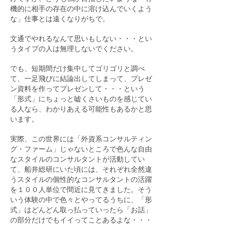
機的に相手の存在の中に溶け込んでいくよう
な」仕事とは遠くなりがちで。
文通でやれるなんて思いもしない・・・とい
うタイプの人は無理しないでください。
でも、短期間だけ集中してゴリゴリと調べ
て、一足飛びに結論出してしまって、プレゼ
ン資料を作ってプレゼンして・・・という
「形式」にちょっと嘘くさいものを感じてい
る人なら、わかりあえる可能性もあるかと思
います。
実際、この世界には「外資系コンサルティン
グ・ファーム」じゃないところで色んな自由
なスタイルのコンサルタントが活動してい
て、船井総研にいた頃には、それぞれ全然違
うスタイルの個性的なコンサルタントの活躍
を１００人単位で間近に見てきました。そう
いう体験の中で色々とやってるうちに、「形
式」はどんどん取っ払っていったら「お話」
の部分だけでもイイってことあるよな・・・