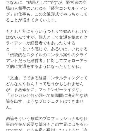
ちなみに、”結果として”ですが、経営者の立
場の人相手のいわゆる「経営コンサルティン
グ」の仕事も、この文通形式でやっちゃって
ることが増えてきています。
もともと別にそういうつもりで始めたわけで
はないんですが、個人として文通を始めたク
ライアントが経営者でもあったりする
と・・・という感じで。あるいは、いわゆる
「伝統的なスタイルのコンサル案件のクライ
アントだった経営者」に対してフォローアッ
プ的に文通をするようになったりとかね。
「文通」でできる経営コンサルティングって
どんなんやねん！って思うかもしれません
が、まあ確かに、マッキンゼーライクな、
「ガシガシと何か調べて短期間に決定的な結
論を出す」ようなプロジェクトはできませ
ん。
勿論そういう形式のプロフェッショナルな仕
事の存在が必要な部分もこの世界にはあるわ
けですが、どうも私が目指したいような「有