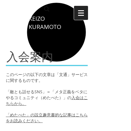
KEIZO
KURAMOTO
入会案内
このページの以下の文章は「文通」サービス
に関するものです。
「敵とも話せるSNS」＝「メタ正義をベタに
やるコミュニティ（めたべた）」の
入会はこ
ちらから。
「めたべた」の設立趣意書的な記事はこちら
をお読みください。