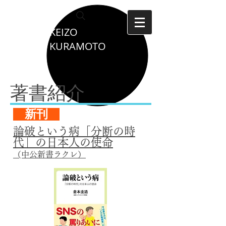
KEIZO
KURAMOTO
著書紹介
新刊
論破という病「分断の時
代」の日本人の使命
​（中公新書ラクレ）