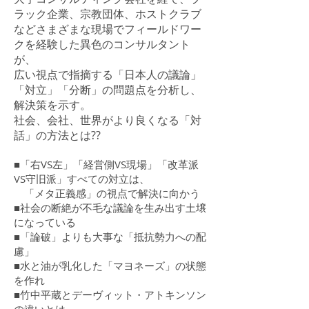
ラック企業、宗教団体、ホストクラブ
などさまざまな現場でフィールドワー
クを経験した異色のコンサルタント
が、
広い視点で指摘する「日本人の議論」
「対立」「分断」の問題点を分析し、
解決策を示す。
社会、会社、世界がより良くなる「対
話」の方法とは??
■「右VS左」「経営側VS現場」「改革派
VS守旧派」すべての対立は、
「メタ正義感」の視点で解決に向かう
■社会の断絶が不毛な議論を生み出す土壌
になっている
■「論破」よりも大事な「抵抗勢力への配
慮」
■水と油が乳化した「マヨネーズ」の状態
を作れ
■竹中平蔵とデーヴィット・アトキンソン